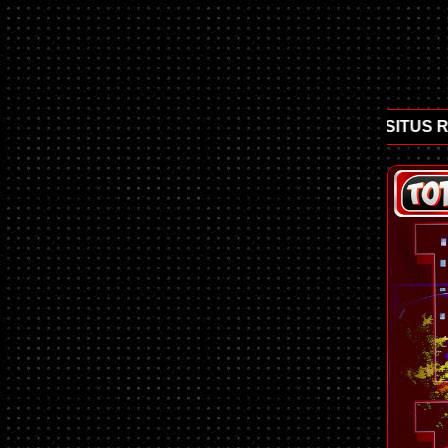
SELAMAT DATANG DI SITUS RESMI T